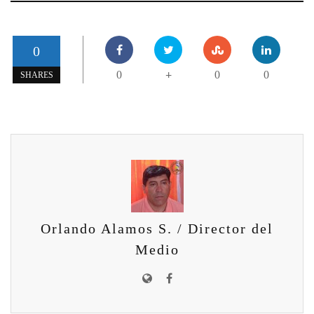
0
0
0
0
+
SHARES
Orlando Alamos S. / Director del
Medio