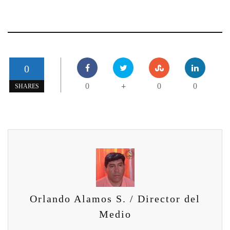
0
0
0
0
+
SHARES
Orlando Alamos S. / Director del
Medio