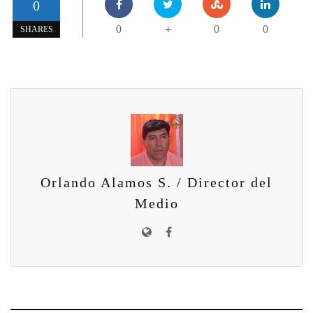
0
0
0
0
+
SHARES
Orlando Alamos S. / Director del
Medio