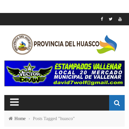
Home
›
Posts Tagged "huasco"