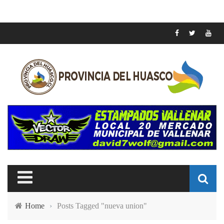
Home
›
Posts Tagged "nueva union"