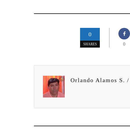
0
0
SHARES
Orlando Alamos S. /