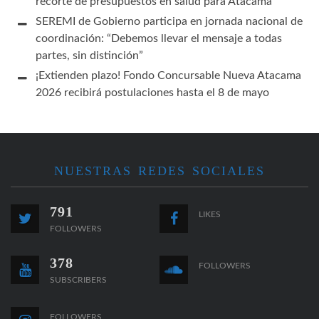
recorte de presupuestos en salud para Atacama
SEREMI de Gobierno participa en jornada nacional de
coordinación: “Debemos llevar el mensaje a todas
partes, sin distinción”
¡Extienden plazo! Fondo Concursable Nueva Atacama
2026 recibirá postulaciones hasta el 8 de mayo
NUESTRAS REDES SOCIALES
791
LIKES
FOLLOWERS
378
FOLLOWERS
SUBSCRIBERS
FOLLOWERS