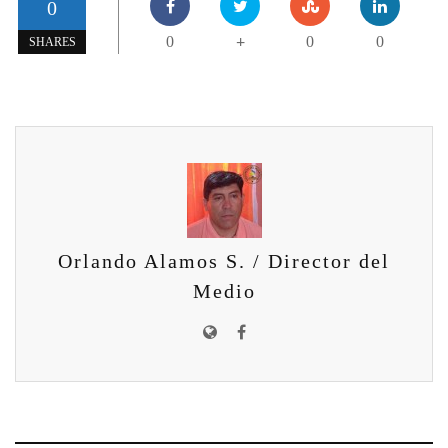
0
0
0
0
+
SHARES
Orlando Alamos S. / Director del
Medio