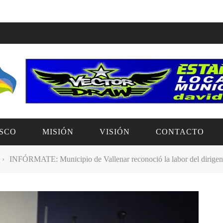
SCO
MISIÓN
VISIÓN
CONTACTO
›
INFÓRMATE: Municipio de Vallenar reconoció la labor del dirigent