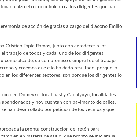
cionada hizo el reconocimiento a los dirigentes que han
 ceremonia de acción de gracias a cargo del diácono Emilio
una Cristian Tapia Ramos, junto con agradecer a los
 el trabajo de todos y cada uno de los dirigentes
ió como alcalde, su compromiso siempre fue el trabajo
 terreno y creemos que ello ha dado resultado, porque la
o en los diferentes sectores, son porque los dirigentes lo
l como en Domeyko, Incahuasi y Cachiyuyo, localidades
 abandonados y hoy cuentan con pavimento de calles,
ue se han desarrollado por petición de los vecinos y que
.
aprobada la pronta construcción del retén para
 también en materia de salud, que pronto se iniciará la