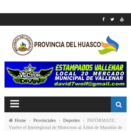
Home
›
Provinciales
›
Deportes
›
INFÒRMATE:
Vuelve el Interregional de Motocross al Árbol de Marañón de